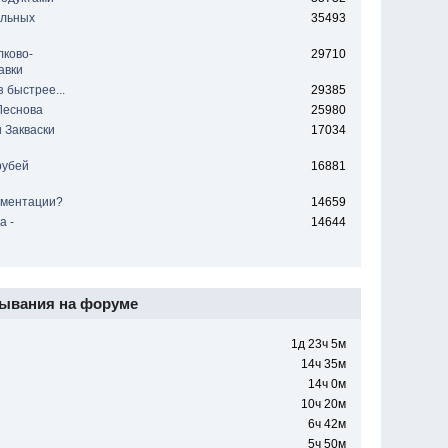
ельных
35493
лково-
29710
авки
 быстрее...
29385
Леснова
25980
 Закваски
17034
рубей
16881
рментации?
14659
а -
14644
ывания на форуме
1д 23ч 5м
14ч 35м
14ч 0м
10ч 20м
6ч 42м
5ч 50м