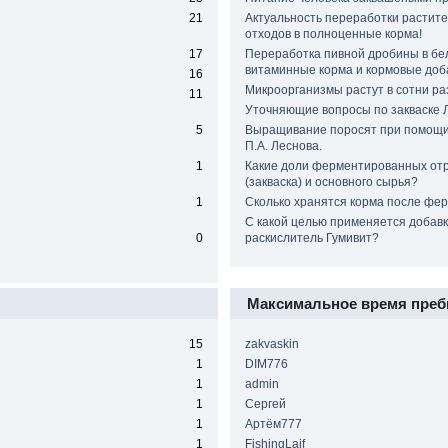
21
Актуальность переработки растит
отходов в полноценные корма!
17
Переработка пивной дробины в бе
витаминные корма и кормовые доб
16
Микроорганизмы растут в сотни раз
11
Уточняющие вопросы по закваске 
5
Выращивание поросят при помощи
П.А. Леснова.
1
Какие доли ферментированных от
(закваска) и основного сырья?
1
Сколько хранятся корма после фе
С какой целью применяется добавк
0
раскислитель Гумивит?
Максимальное время преб
15
zakvaskin
1
DIM776
1
admin
1
Сергей
1
Артём777
1
FishingLaif