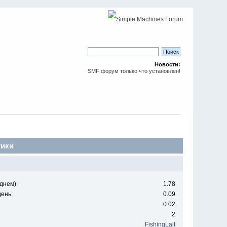
Новости:
SMF форум только что установлен!
тики
днем):
1.78
ень:
0.09
0.02
2
FishingLaif