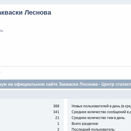
акваски Леснова
сь
.
и
ум на официальном сайте Закваски Леснова - Центр статис
388
Новых пользователей в день (в сре
341
Среднее количество сообщений в д
21
Среднее количество тем в день:
1
Всего разделов:
2
Последний пользователь: