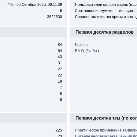
776 - 05 Октября 2025, 09:11:39
Пользователей онлайн в день (в ср
6
Соотношение мужчин — женщин:
3822630
Среднее количество просмотров в 
Первая десятка разделов
84
Разное
64
F.A.Q. (Ча.Во.)
43
31
27
22
19
7
6
6
Первая десятка тем (по ко
225
Практическое применение закваск
23
Питание человека заквашеными п