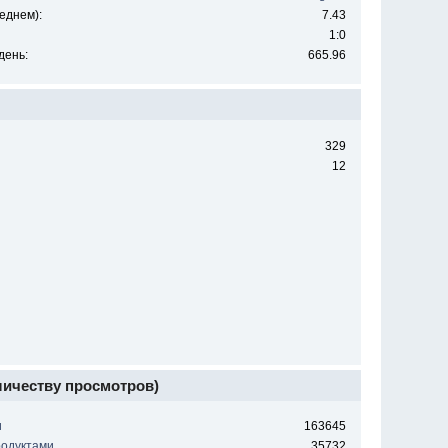
еднем):
7.43
1:0
день:
665.96
329
12
личеству просмотров)
и
163645
родуктами
35732