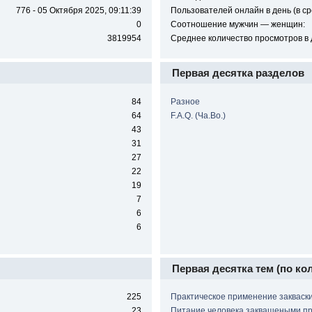
776 - 05 Октября 2025, 09:11:39
Пользователей онлайн в день (в ср
0
Соотношение мужчин — женщин:
3819954
Среднее количество просмотров в 
Первая десятка разделов
84
Разное
64
F.A.Q. (Ча.Во.)
43
31
27
22
19
7
6
6
Первая десятка тем (по ко
225
Практическое применение закваск
23
Питание человека заквашеными п