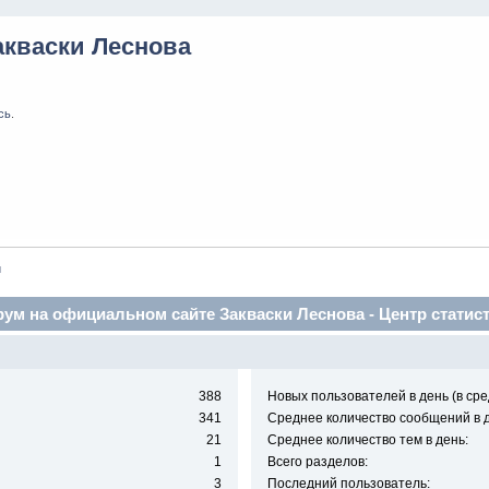
акваски Леснова
сь
.
и
ум на официальном сайте Закваски Леснова - Центр статис
388
Новых пользователей в день (в сре
341
Среднее количество сообщений в д
21
Среднее количество тем в день:
1
Всего разделов:
3
Последний пользователь: