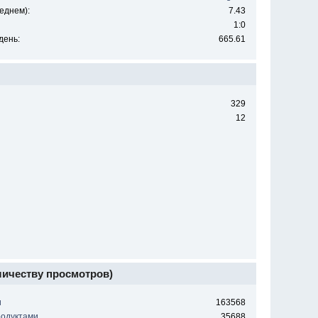
еднем):
7.43
1:0
день:
665.61
329
12
личеству просмотров)
и
163568
родуктами
35688