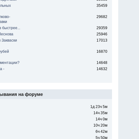
ельных
35459
лково-
29682
авки
 быстрее...
29359
Леснова
25946
 Закваски
17013
рубей
16870
рментации?
14648
а -
14632
ывания на форуме
1д 23ч 5м
14ч 35м
14ч 0м
10ч 20м
6ч 42м
5ч 50м