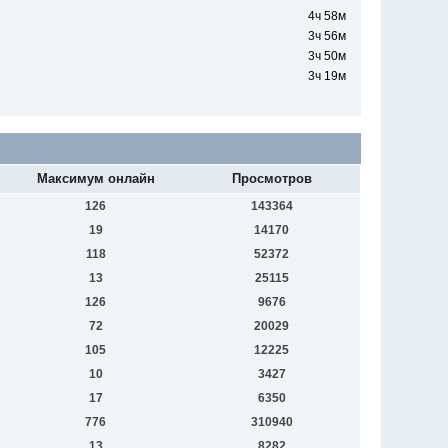
4ч 58м
3ч 56м
3ч 50м
3ч 19м
Максимум онлайн
Просмотров
126
143364
19
14170
118
52372
13
25115
126
9676
72
20029
105
12225
10
3427
17
6350
776
310940
13
8282