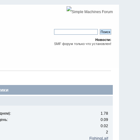
Новости:
SMF форум только что установлен!
тики
днем):
1.78
ень:
0.09
0.02
2
FishingLaif