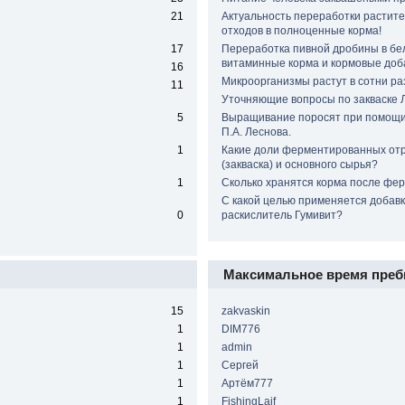
21
Актуальность переработки растит
отходов в полноценные корма!
17
Переработка пивной дробины в бе
витаминные корма и кормовые доб
16
Микроорганизмы растут в сотни раз
11
Уточняющие вопросы по закваске 
5
Выращивание поросят при помощи
П.А. Леснова.
1
Какие доли ферментированных от
(закваска) и основного сырья?
1
Сколько хранятся корма после фе
С какой целью применяется добавк
0
раскислитель Гумивит?
Максимальное время преб
15
zakvaskin
1
DIM776
1
admin
1
Сергей
1
Артём777
1
FishingLaif