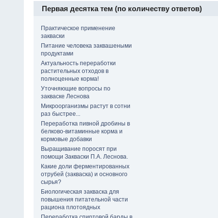
Первая десятка тем (по количеству ответов)
Практическое применение
закваски
Питание человека заквашеными
продуктами
Актуальность переработки
растительных отходов в
полноценные корма!
Уточняющие вопросы по
закваске Леснова
Микроорганизмы растут в сотни
раз быстрее...
Переработка пивной дробины в
белково-витаминные корма и
кормовые добавки
Выращивание поросят при
помощи Закваски П.А. Леснова.
Какие доли ферментированных
отрубей (закваска) и основного
сырья?
Биологическая закваска для
повышения питательной части
рациона плотоядных
Переработка спиртовой барды в