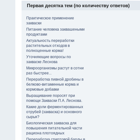
Первая десятка тем (по количеству ответов)
Практическое применение
закваски
Питание человека заквашеными
продуктами
Актуальность переработки
растительных отходов в
полноценные корма!
Уточняющие вопросы по
закваске Леснова
Микроорганизмы растут в сотни
раз быстрее...
Переработка пивной дробины в
белково-витаминные корма и
кормовые добавки
Выращивание поросят при
помощи Закваски П.А. Леснова.
Какие доли ферментированных
отрубей (закваска) и основного
сырья?
Биологическая закваска для
повышения питательной части
рациона плотоядных
Переработка спиртовой барды в