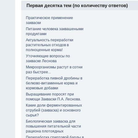
Первая десятка тем (по количеству ответов)
Практическое применение
закваски
Питание человека заквашеными
продуктами
Актуальность переработки
растительных отходов в
полноценные корма!
Уточняющие вопросы по
закваске Леснова
Микроорганизмы растут в сотни
раз быстрее...
Переработка пивной дробины в
белково-витаминные корма и
кормовые добавки
Выращивание поросят при
помощи Закваски П.А. Леснова.
Какие доли ферментированных
отрубей (закваска) и основного
сырья?
Биологическая закваска для
повышения питательной части
рациона плотоядных
Переработка спиртовой барды в